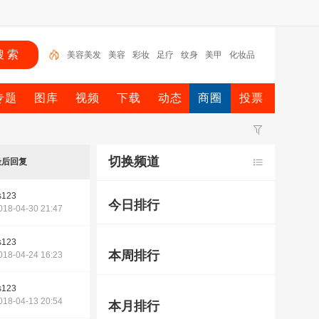
美容美发
美容
彩妆
足疗
纹身
美甲
化妆品
人民币
美
美发
专题
图库
视频
下载
动态
商圈
投票
切换频道
最后回复
s123
今日排行
018-04-30 21:47
s123
本周排行
018-04-24 16:23
s123
018-04-13 20:54
本月排行