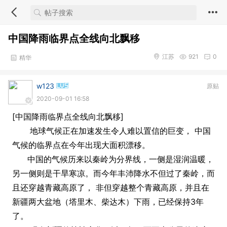
中国降雨临界点全线向北飘移
江苏
921
0
精华
w123
原贴
2020-09-01 16:58
[中国降雨临界点全线向北飘移]
地球气候正在加速发生令人难以置信的巨变， 中国
气候的临界点在今年出现大面积漂移。
中国的气候历来以秦岭为分界线，一侧是湿润温暖，
另一侧则是干旱寒凉。而今年丰沛降水不但过了秦岭，而
且还穿越青藏高原了， 非但穿越整个青藏高原，并且在
新疆两大盆地（塔里木、柴达木）下雨，已经保持3年
了。