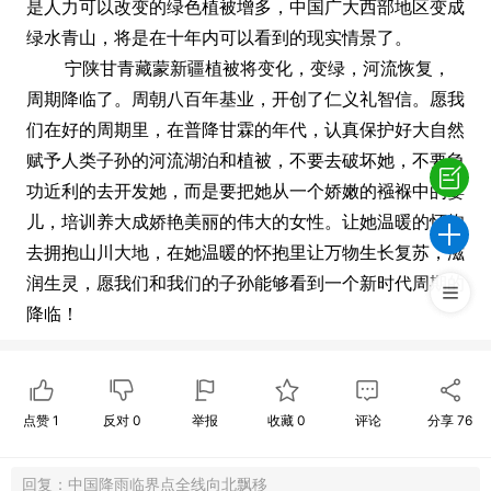
是人力可以改变的绿色植被增多，中国广大西部地区变成
绿水青山，将是在十年内可以看到的现实情景了。
宁陕甘青藏蒙新疆植被将变化，变绿，河流恢复，
周期降临了。周朝八百年基业，开创了仁义礼智信。愿我
们在好的周期里，在普降甘霖的年代，认真保护好大自然
赋予人类子孙的河流湖泊和植被，不要去破坏她，不要急
功近利的去开发她，而是要把她从一个娇嫩的襁褓中的婴
儿，培训养大成娇艳美丽的伟大的女性。让她温暖的怀抱
去拥抱山川大地，在她温暖的怀抱里让万物生长复苏，滋
润生灵，愿我们和我们的子孙能够看到一个新时代周期的
降临！
点赞
1
反对
0
举报
收藏
0
评论
分享
76