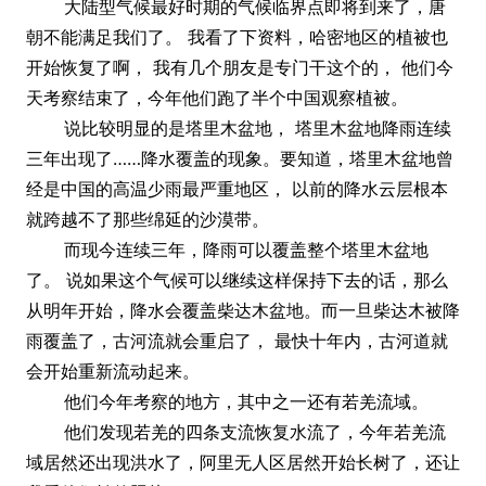
大陆型气候最好时期的气候临界点即将到来了，唐
朝不能满足我们了。 我看了下资料，哈密地区的植被也
开始恢复了啊， 我有几个朋友是专门干这个的， 他们今
天考察结束了，今年他们跑了半个中国观察植被。
说比较明显的是塔里木盆地， 塔里木盆地降雨连续
三年出现了……降水覆盖的现象。要知道，塔里木盆地曾
经是中国的高温少雨最严重地区， 以前的降水云层根本
就跨越不了那些绵延的沙漠带。
而现今连续三年，降雨可以覆盖整个塔里木盆地
了。 说如果这个气候可以继续这样保持下去的话，那么
从明年开始，降水会覆盖柴达木盆地。而一旦柴达木被降
雨覆盖了，古河流就会重启了， 最快十年内，古河道就
会开始重新流动起来。
他们今年考察的地方，其中之一还有若羌流域。
他们发现若羌的四条支流恢复水流了，今年若羌流
域居然还出现洪水了，阿里无人区居然开始长树了，还让