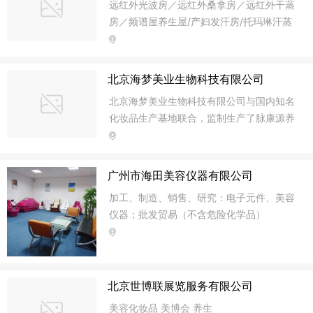
远红外光波房／远红外桑拿房／远红外干蒸
房／频谱屋养生屋/产妇发汗房/托玛琳汗蒸
房
北京海梦美业生物科技有限公司
北京海梦美业生物科技有限公司与国内知名
化妆品生产基地联合，监制生产了脉康源养
生系列产品，生产工艺和技术管理体系严格
按照国际一流标准，早在本世纪初就通过了
ISO9001质量管理体系和环境管理体系认
广州市海田美容仪器有限公司
证。2009年公司着眼于养生市场针对亚健
加工、制造、销售、研究：电子元件、美容
康日益严重现象，联合养生业内名家根据人
仪器；批发贸易（不含危险化学品）
体经络学说，反复实践终于研发脉康源养生
系列产品，它可以全面调理亚健康，真正达
到身体的阴阳平衡经脉畅通，真正使人群远
离亚健康。
北京世博联展览服务有限公司
美容化妆品 美博会 养生