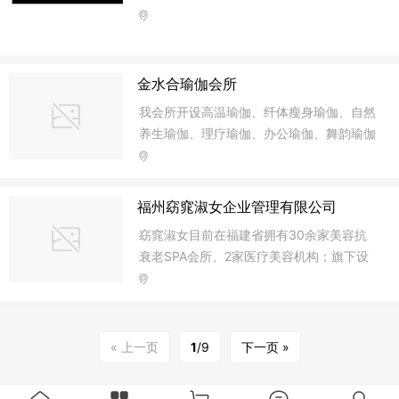
发，广告策划设计为一体的专业公司。 本
公司本着创新，诚信的企业精神，恪守保证
质量求生存，“以塑造人类之美”提高信誉求
发展为宗旨，竭诚为客户提供更优质的 产
金水合瑜伽会所
品，更人性化的 服务，热忱期待与您合
我会所开设高温瑜伽、纤体瘦身瑜伽、自然
作，互利双赢，共创辉煌。
养生瑜伽、理疗瑜伽、办公瑜伽、舞韵瑜伽
等时尚人士喜爱的经典项目;同时，开设埃
及风情肚皮舞、印度风情肚皮舞、民族风情
肚皮舞等健身热舞。
福州窈窕淑女企业管理有限公司
窈窕淑女目前在福建省拥有30余家美容抗
衰老SPA会所、2家医疗美容机构；旗下设
有生之养农林科技有限公司、么氏传媒有限
公司、涣美游艇俱乐部、一所华窈企业大学
和一所窈窕淑女美容美体培训学校；拥有会
员30000余人、员工700余人！
« 上一页
1
/9
下一页 »