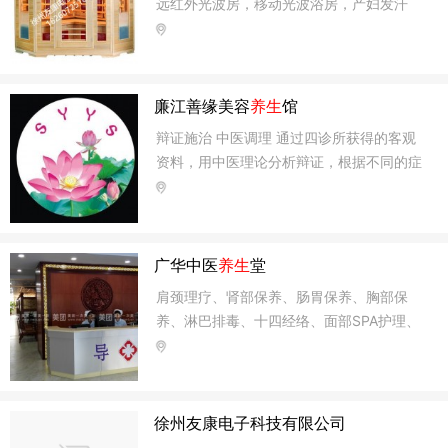
远红外光波房，移动光波浴房，产妇发汗
房，月子发汗房，频谱理疗堡，生物频谱能
量屋，频谱足浴桶，汗蒸桶，砭石汗蒸房，
砭石养生屋，托玛琳汗蒸房，远红外桑拿
房，干蒸房
廉江善缘美容
养生
馆
辩证施治 中医调理 通过四诊所获得的客观
资料，用中医理论分析辩证，根据不同的症
状，而采用相应的调理治疗方法。
广华中医
养生
堂
肩颈理疗、肾部保养、肠胃保养、胸部保
养、淋巴排毒、十四经络、面部SPA护理、
特效祛斑、丰胸滅肥、拔罐刮痧、艾炙火疗
徐州友康电子科技有限公司