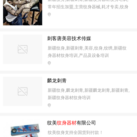
常年招生加盟,主营纹身器械,耗才专卖,纹身
纹绣,激光无痛清洗失败纹身,激光洗眉,洗胎
记,洗老年斑,洗传统手工刺青,特供纹绣无痛
麻醉膏.
刺客唐美容技术传媒
新疆纹身,新疆刺青,美容,纹身,纹绣,新疆纹
身器材纹身培训,产品及设备培训
麟龙刺青
新疆纹身,麟龙刺青,新疆麟龙刺青,新疆刺青,
新疆纹身器材纹身培训
纹美
纹身器材
有限公司
纹美纹身支持全国货到付款！