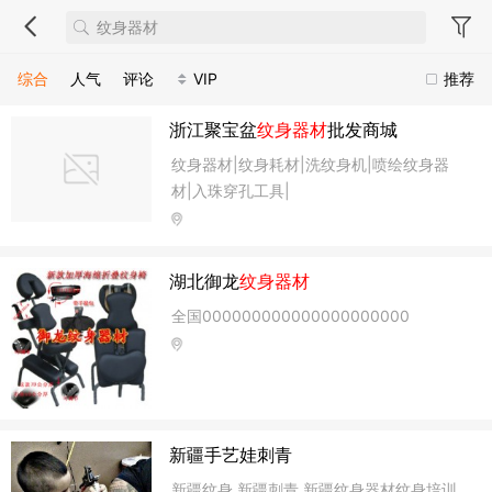
综合
人气
评论
VIP
推荐
浙江聚宝盆
纹身器材
批发商城
纹身器材|纹身耗材|洗纹身机|喷绘纹身器
材|入珠穿孔工具|
湖北御龙
纹身器材
全国000000000000000000000
新疆手艺娃刺青
新疆纹身,新疆刺青,新疆纹身器材纹身培训,