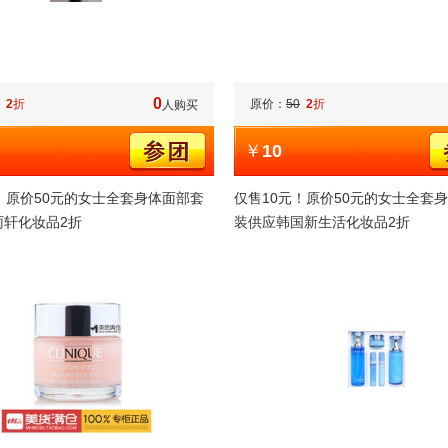
0
2
折
原价：
50
2
折
人购买
￥
10
！原价50元的女士全套身体面部套
仅售10元！原价50元的女士全套
雨轩化妆品2折
装供应韩国新生活化妆品2折