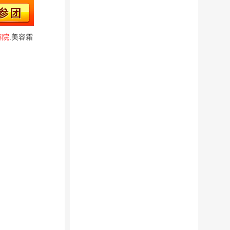
容院
.美容霜