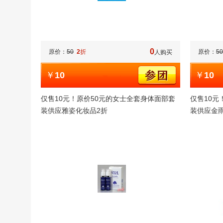
0
原价：
50
2
折
原价：
50
人购买
￥
10
￥
10
仅售10元！原价50元的女士全套身体面部套
仅售10元
装供应雅姿化妆品2折
装供应金