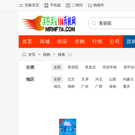
切换语言
手机版
二维码
购物车
首页
商城
供应
求购
行情
公司
团
首页
>
团购
>
搜索
分类
全部
美容院
美发店
培训学校
美甲化
地区
全部
北京
天津
河北
山西
内蒙古
湖北
湖南
广东
广西
海南
重庆