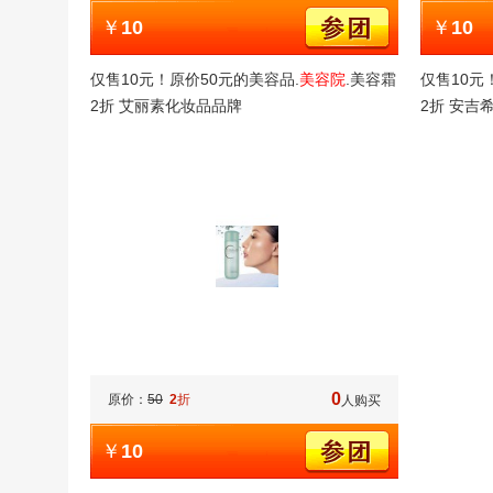
￥
10
￥
10
仅售10元！原价50元的美容品.
美容院
.美容霜
仅售10元
2折 艾丽素化妆品品牌
2折 安吉
0
原价：
50
2
折
人购买
￥
10