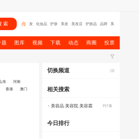
发
化妆品
护肤
美发
美发店
护肤品
品牌
美
容
美
美容院
专题
图库
视频
下载
动态
商圈
投票
切换频道
山东
河南
相关搜索
香港
澳门
美容品.美容院.美容霜
约7条
今日排行