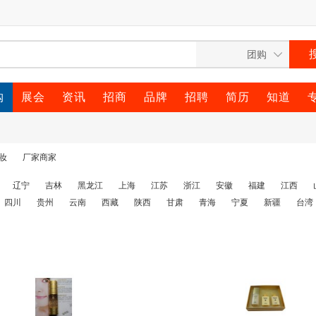
购
展会
资讯
招商
品牌
招聘
简历
知道
妆
厂家商家
辽宁
吉林
黑龙江
上海
江苏
浙江
安徽
福建
江西
四川
贵州
云南
西藏
陕西
甘肃
青海
宁夏
新疆
台湾