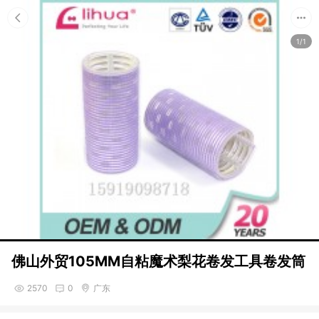
1/1
佛山外贸105MM自粘魔术梨花卷发工具卷发筒
2570
0
广东