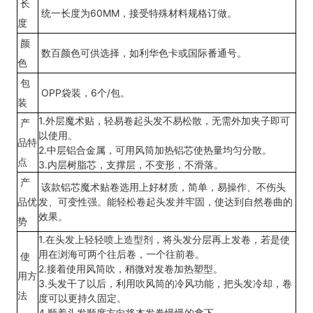
长
统一长度为60MM，接受特殊材料规格订做。
度
颜
数百颜色可供选择，如利华色卡或国际番通号。
色
包
OPP袋装，6个/包。
装
1.外层魔术贴，轻易卷起头发不易松散，无需外加夹子即可
产
以使用。
品特
2.中层铝合金属，可用风筒加热铝芯使热量均匀分散。
点
3.内层树脂芯，支撑层，不变形，不滑落。
产
该款铝芯魔术贴卷选用上好材质，简单，易操作、不伤头
品优
发、可变性强。能轻松卷起头发并牢固，使达到自然卷曲的
效果。
势
1.在头发上轻轻喷上造型剂，将头发分层再上发卷，若是使
用在浏海可两个往后卷，一个往前卷。
使
2.接着使用风筒吹，稍微对发卷加热塑型。
用方
3.头发干了以后，利用吹风筒的冷风功能，把头发冷却，卷
法
度可以更持久固定。
4.顺着头发顺度方向将本发卷慢慢的拿下。