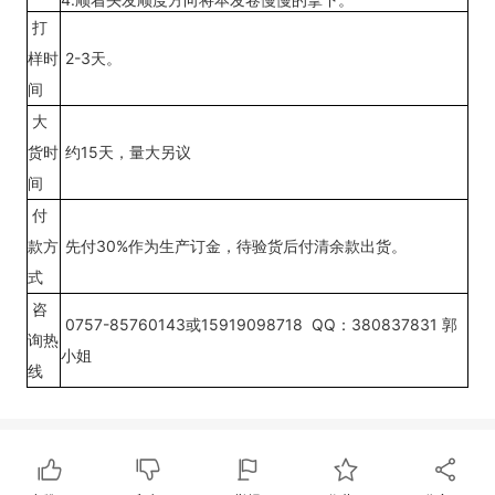
打
样时
2-3天。
间
大
货时
约15天，量大另议
间
付
款方
先付30%作为生产订金，待验货后付清余款出货。
式
咨
0757-85760143或15919098718 QQ：380837831 郭
询热
小姐
线