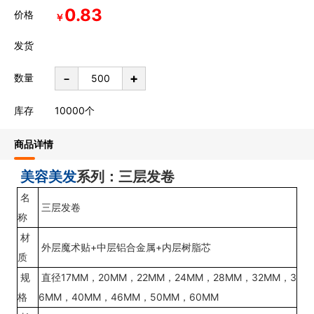
0.83
价格
￥
发货
-
+
数量
库存
10000
个
商品详情
美容
美发
系列：三层发卷
名
三层发卷
称
材
外层魔术贴+中层铝合金属+内层树脂芯
质
规
直径17MM，20MM，22MM，24MM，28MM，32MM，3
格
6MM，40MM，46MM，50MM，60MM