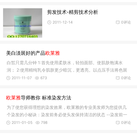
剪发技术-精剪技术分析
2011-12-14
0评论
美白淡斑好的产品
欧莱雅
白皙只需几分钟 1:首先使用柔肤水，轻拍面部。使肌肤饱满水
润； 2:使用精纯乳令肌肤更少暗沉，更透亮。以点压手法将色斑
修护精华乳在色
2011-11-07
673
0评论
欧莱雅
导师教你 标准染发方法
为了使您获得理想的染发效果，欧莱雅的专业美发师为您提供几
个染发的小秘诀：染发前务必使头发保持清洁的状态 --染发前一
周不要做焗
2011-01-05
798
0评论