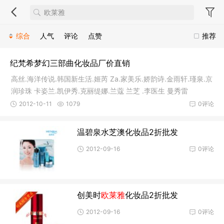
综合
人气
评论
点赞
推荐
纪梵希梦幻三部曲化妆品厂价直销
高丝.海洋传说.韩国新生活.姬芮 Za.家美乐.娇韵诗.金雨轩.瑾泉.京
润珍珠 卡姿兰.凯伊秀.克丽缇娜.兰蔻 兰芝 .李医生 曼秀雷
2012-10-11
1079
0评论
温碧泉水芝澳化妆品2折批发
2012-09-16
0评论
创美时
欧莱雅
化妆品2折批发
2012-09-16
0评论