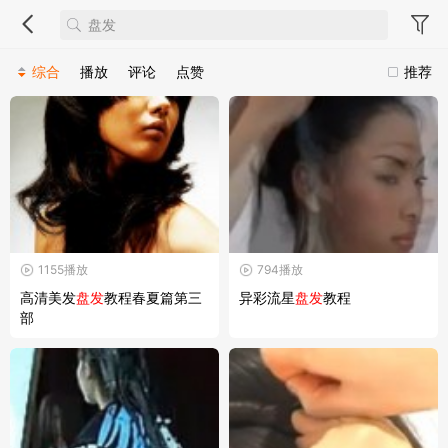
综合
播放
评论
点赞
推荐
1155播放
794播放
高清美发
盘发
教程春夏篇第三
异彩流星
盘发
教程
部