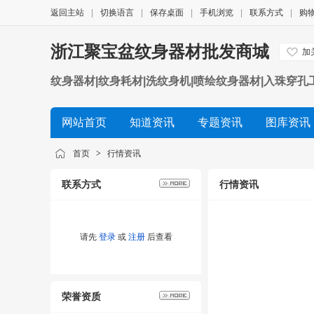
返回主站
|
切换语言
|
保存桌面
|
手机浏览
|
联系方式
|
购
浙江聚宝盆纹身器材批发商城
加
纹身器材|纹身耗材|洗纹身机|喷绘纹身器材|入珠穿孔
网站首页
知道资讯
专题资讯
图库资讯
招商资讯
人才资讯
品牌资讯
新闻资讯
首页
>
行情资讯
联系方式
行情资讯
请先
登录
或
注册
后查看
荣誉资质