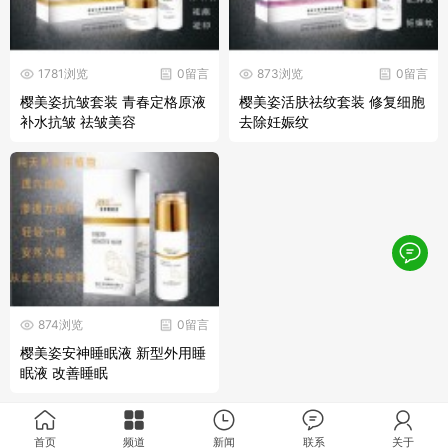
1781浏览
0留言
873浏览
0留言
樱美姿抗皱套装 青春定格原液
樱美姿活肤祛纹套装 修复细胞
补水抗皱 祛皱美容
去除妊娠纹
874浏览
0留言
樱美姿安神睡眠液 新型外用睡
眠液 改善睡眠
首页
频道
新闻
联系
关于