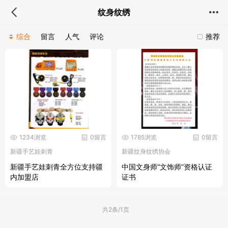
纹身纹绣
综合
留言
人气
评论
推荐
1234浏览
0留言
1785浏览
0留言
新疆手艺娃刺青
新疆纹身纹绣协会
新疆手艺娃刺青全方位支持疆
中国文身师“文饰师”资格认证
内加盟店
证书
共2条/1页