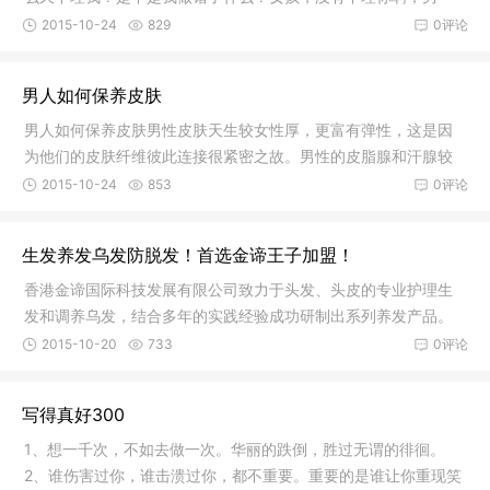
孩；那前两天怎么不接我电话？也回信息？是不是找到新男朋友
2015-10-24
829
0评论
了？女孩；我这不是接了吗？我没找，
男人如何保养皮肤
男人如何保养皮肤男性皮肤天生较女性厚，更富有弹性，这是因
为他们的皮肤纤维彼此连接很紧密之故。男性的皮脂腺和汗腺较
发达，对皮肤有很好的保护和营养作用，故男性出现皱纹、皮肤
2015-10-24
853
0评论
松弛等衰老迹象比女人晚些。但是，
生发养发乌发防脱发！首选金谛王子加盟！
香港金谛国际科技发展有限公司致力于头发、头皮的专业护理生
发和调养乌发，结合多年的实践经验成功研制出系列养发产品。
金谛王子专业养发以传统中医经络学为基础，配合现代先进检测
2015-10-20
733
0评论
和头皮护理方法，7年来已经在国内8
写得真好300
1、想一千次，不如去做一次。华丽的跌倒，胜过无谓的徘徊。
2、谁伤害过你，谁击溃过你，都不重要。重要的是谁让你重现笑