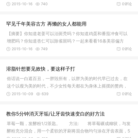
容。 3、用时间和心看人，而不是用眼睛。4、不要总在过去的回
2015-10-16
740
0评论
忆里缠绵，昨天的太阳，晒不干今
罕见千年美容古方 再懒的女人都能用
【摘要】你知道老姜可以治斑秃吗？你知道鸡蛋和番茄冲食可以
增肥吗？你知道杏仁可以除雀斑吗？一起来看看16条美容偏方
吧！ 【正文】美容就要有方，很多人为了美都是盲目追随
2015-10-16
749
0评论
的，这样的后果往往都会让我们失望不已
溶脂针想要见效快，要这样子打
俗话说一白遮百丑，一胖毁所有，以胖为美的时代早已过去，在
这个以瘦为美的时代，不少女性每天都在为身体上摇摆的赘肉，
麒麟臂、水桶腰、小腹婆、大象腿而烦恼，那么如何才能有效快
2015-10-09
639
0评论
速减去身体上的赘肉呢。最安全最快
教你5分钟消灭牙垢/让牙齿快速变白的好方法
草莓一颗，发酵粉1/2茶匙。 方法: 将草莓碾成糊状，与发
酵粉充分混合，用一个柔软的牙刷将混合物均匀涂在牙齿表面，5