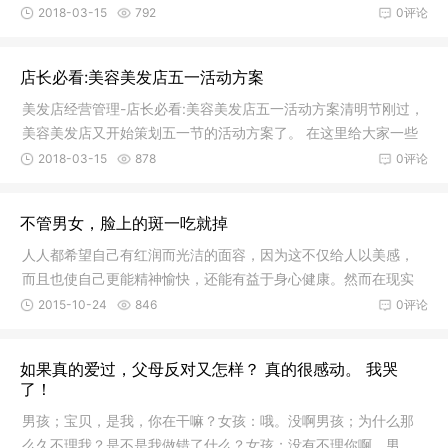
直、烫发和护发等项目的消费人群和四五月份相比，呈现大幅度
2018-03-15
792
0评论
减少的态势。根据中国美容美发经
店长必看:美容美发店五一活动方案
美发店经营管理-店长必看:美容美发店五一活动方案清明节刚过，
美容美发店又开始策划五一节的活动方案了。 在这里给大家一些
策略，希望能够帮到大家！ 活动主题：五一，让您的美丽充分展
2018-03-15
878
0评论
示 活动日期：4.29-5.5，一周
不管男女，脸上的斑一吃就掉
人人都希望自己有红润而光洁的面容，因为这不仅给人以美感，
而且也使自己更能精神愉快，还能有益于身心健康。然而在现实
生活中，有些人却不是那么幸运，不是脸上长满褐色的雀斑，就
2015-10-24
846
0评论
是脸上有黑色的斑点，使得她们懊恼
如果真的爱过，父母反对又怎样？ 真的很感动。 我哭
了！
男孩；宝贝，是我，你在干嘛？女孩：哦。没啊男孩；为什么那
么久不理我？是不是我做错了什么？女孩；没有不理你啊，男