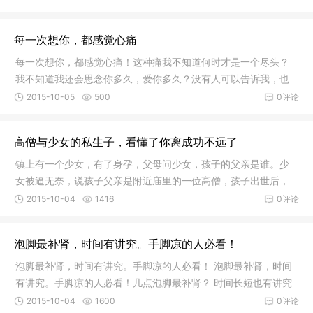
你，都感觉心痛！曾经，带着牵挂
每一次想你，都感觉心痛
每一次想你，都感觉心痛！这种痛我不知道何时才是一个尽头？
我不知道我还会思念你多久，爱你多久？没有人可以告诉我，也
没有人可以决定自己！ 我任性，是我在放纵我自己，...每一次想
2015-10-05
500
0评论
你，都感觉心痛！曾经，带着牵挂
高僧与少女的私生子，看懂了你离成功不远了
镇上有一个少女，有了身孕，父母问少女，孩子的父亲是谁。少
女被逼无奈，说孩子父亲是附近庙里的一位高僧，孩子出世后，
这家人抱着孩子找到了高僧。高僧只说了一句 这样子啊！便默默
2015-10-04
1416
0评论
地接下孩子。此后，高僧每天抱着
泡脚最补肾，时间有讲究。手脚凉的人必看！
泡脚最补肾，时间有讲究。手脚凉的人必看！ 泡脚最补肾，时间
有讲究。手脚凉的人必看！几点泡脚最补肾？ 时间长短也有讲究
中医学认为，脚底是各经络起止的汇聚处，分布着60多个穴位和
2015-10-04
1600
0评论