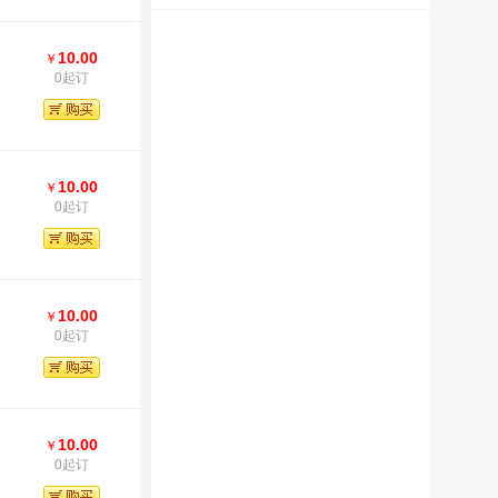
10.00
￥
0起订
10.00
￥
0起订
10.00
￥
0起订
10.00
￥
0起订