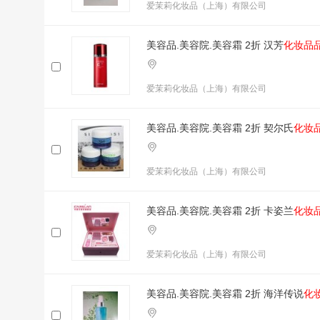
爱茉莉化妆品（上海）有限公司
美容品.美容院.美容霜 2折 汉芳
化妆品
爱茉莉化妆品（上海）有限公司
美容品.美容院.美容霜 2折 契尔氏
化妆
爱茉莉化妆品（上海）有限公司
美容品.美容院.美容霜 2折 卡姿兰
化妆
爱茉莉化妆品（上海）有限公司
美容品.美容院.美容霜 2折 海洋传说
化