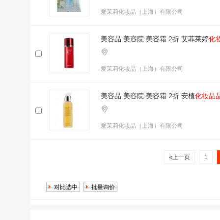
爱茉莉化妆品（上海）有限公司
美容品.美容院.美容霜 2折 艾菲莱婷
化
爱茉莉化妆品（上海）有限公司
美容品.美容院.美容霜 2折 安植
化妆品
爱茉莉化妆品（上海）有限公司
«上一页
1