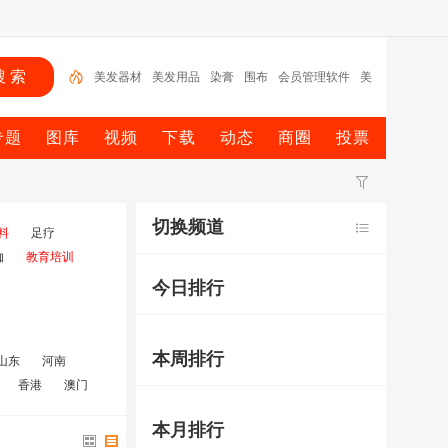
美发器材
美发用品
染膏
围布
会员管理软件
美
奇丝
美容用品
洗发
美容仪器
美发工具
专题
图库
视频
下载
动态
商圈
投票
切换频道
料
足疗
伽
教育培训
今日排行
本周排行
山东
河南
香港
澳门
本月排行