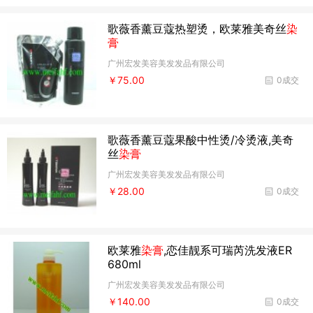
歌薇香薰豆蔻热塑烫，欧莱雅美奇丝
染
膏
广州宏发美容美发发品有限公司
￥75.00
0成交
歌薇香薰豆蔻果酸中性烫/冷烫液,美奇
丝
染膏
广州宏发美容美发发品有限公司
￥28.00
0成交
欧莱雅
染膏
,恋佳靓系可瑞芮洗发液ER
680ml
广州宏发美容美发发品有限公司
￥140.00
0成交