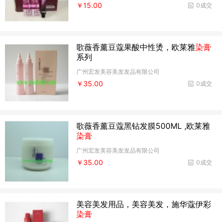
￥15.00
0成交
歌薇香薰豆蔻果酸中性烫，欧莱雅
染膏
系列
广州宏发美容美发发品有限公司
￥35.00
0成交
歌薇香薰豆蔻黑钻发膜500ML ,欧莱雅
染膏
广州宏发美容美发发品有限公司
￥35.00
0成交
美容美发用品，美容美发，施华蔻伊彩
染膏