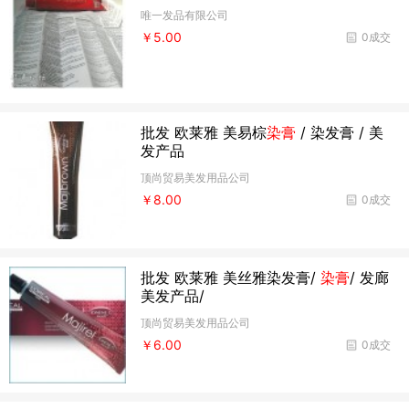
唯一发品有限公司
￥5.00
0成交
批发 欧莱雅 美易棕
染膏
/ 染发膏 / 美
发产品
顶尚贸易美发用品公司
￥8.00
0成交
批发 欧莱雅 美丝雅染发膏/
染膏
/ 发廊
美发产品/
顶尚贸易美发用品公司
￥6.00
0成交