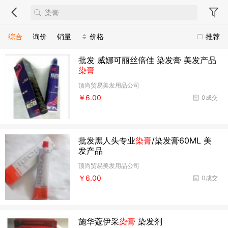
综合
询价
销量
价格
推荐
批发 威娜可丽丝倍佳 染发膏 美发产品
染膏
顶尚贸易美发用品公司
￥6.00
0成交
批发黑人头专业
染膏
/染发膏60ML 美
发产品
顶尚贸易美发用品公司
￥6.00
0成交
施华蔻伊采
染膏
染发剂