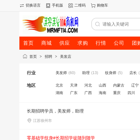
切换语言
手机版
二维码
购物车
首页
商城
供应
求购
行情
公司
团
首页
>
招聘
>
美发店
行业
美发师
(60)
助理
(13)
纹身师
(5)
店长
(
地区
北京
天津
河北
山西
内蒙古
辽宁
湖南
广东
广西
海南
重庆
四川
长期招聘学员，美发师，助理
江苏徐州市
零基础学纹身#长期招学徒随到随学