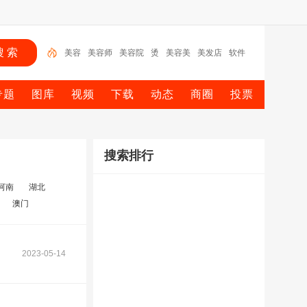
美容
美容师
美容院
烫
美容美
美发店
软件
美发
美
美发师
专题
图库
视频
下载
动态
商圈
投票
搜索排行
河南
湖北
澳门
2023-05-14