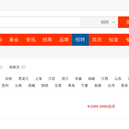
购
展会
资讯
招商
品牌
招聘
简历
知道
2)
收银员
(0)
吉林
黑龙江
上海
江苏
浙江
安徽
福建
江西
山东
贵州
云南
西藏
陕西
甘肃
青海
宁夏
新疆
台湾
香港
￥1500-3000元/月