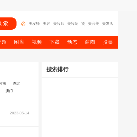
美发师
美容
美容师
美容院
烫
美容美
美发店
软件
美发
美
专题
图库
视频
下载
动态
商圈
投票
搜索排行
河南
湖北
澳门
2023-05-14