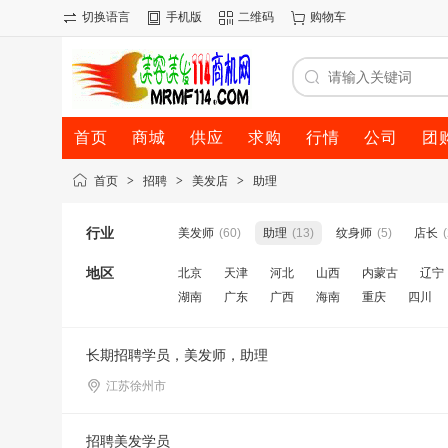
切换语言
手机版
二维码
购物车
首页
商城
供应
求购
行情
公司
团
首页
>
招聘
>
美发店
>
助理
行业
美发师
(60)
助理
(13)
纹身师
(5)
店长
(
地区
北京
天津
河北
山西
内蒙古
辽宁
湖南
广东
广西
海南
重庆
四川
长期招聘学员，美发师，助理
江苏徐州市
招聘美发学员