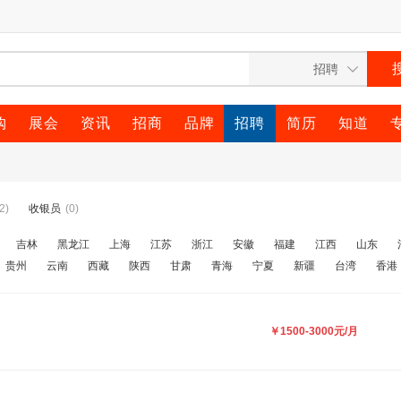
购
展会
资讯
招商
品牌
招聘
简历
知道
2)
收银员
(0)
吉林
黑龙江
上海
江苏
浙江
安徽
福建
江西
山东
贵州
云南
西藏
陕西
甘肃
青海
宁夏
新疆
台湾
香港
￥1500-3000元/月