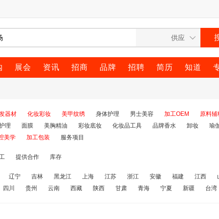
购
展会
资讯
招商
品牌
招聘
简历
知道
发器材
化妆彩妆
美甲纹绣
身体护理
男士美容
加工OEM
原料辅
护理
面膜
美胸精油
彩妆底妆
化妆品工具
品牌香水
卸妆
瑜
腔美学
加工包装
服务项目
工
提供合作
库存
辽宁
吉林
黑龙江
上海
江苏
浙江
安徽
福建
江西
四川
贵州
云南
西藏
陕西
甘肃
青海
宁夏
新疆
台湾