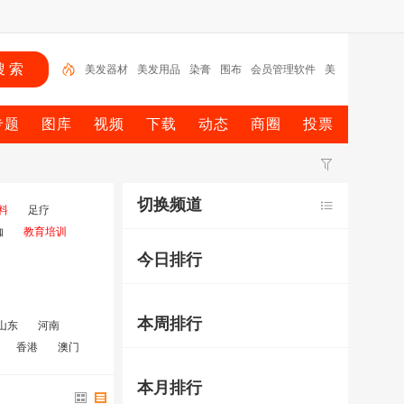
美发器材
美发用品
染膏
围布
会员管理软件
美
奇丝
美容用品
洗发
美容仪器
美发工具
专题
图库
视频
下载
动态
商圈
投票
切换频道
料
足疗
伽
教育培训
今日排行
本周排行
山东
河南
香港
澳门
本月排行