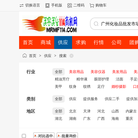
切换语言
手机版
二维码
购物车
首页
商城
供应
求购
行情
公司
团
首页
>
供应
>
搜索
行业
全部
美容用品
美容仪器
美发用品
美
精油芳疗
精华液
眼部护理
洁面
手足
美甲
纹身
纹绣
足疗
婚纱摄影
口
类别
全部
供应
提供服务
供应二手
提供加
地区
全部
北京
天津
河北
山西
内蒙古
湖北
湖南
广东
广西
海南
重庆