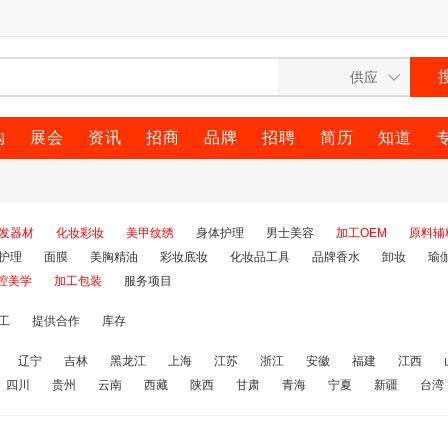
购
展会
资讯
招商
品牌
招聘
简历
知道
发器材
化妆彩妆
美甲纹绣
身体护理
男士美容
加工OEM
原料辅
护理
面膜
美胸精油
彩妆底妆
化妆品工具
品牌香水
卸妆
瑜
腔美学
加工包装
服务项目
工
提供合作
库存
辽宁
吉林
黑龙江
上海
江苏
浙江
安徽
福建
江西
四川
贵州
云南
西藏
陕西
甘肃
青海
宁夏
新疆
台湾