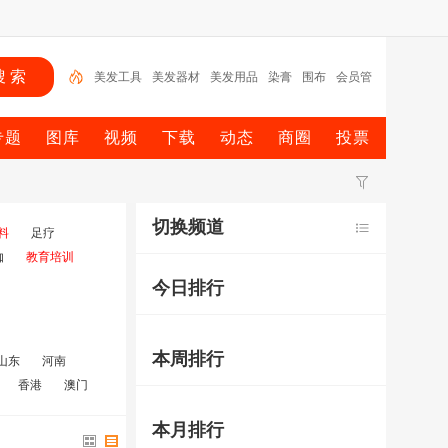
美发工具
美发器材
美发用品
染膏
围布
会员管
理软件
美奇丝
美容用品
洗发
美容仪器
专题
图库
视频
下载
动态
商圈
投票
切换频道
料
足疗
伽
教育培训
今日排行
本周排行
山东
河南
香港
澳门
本月排行