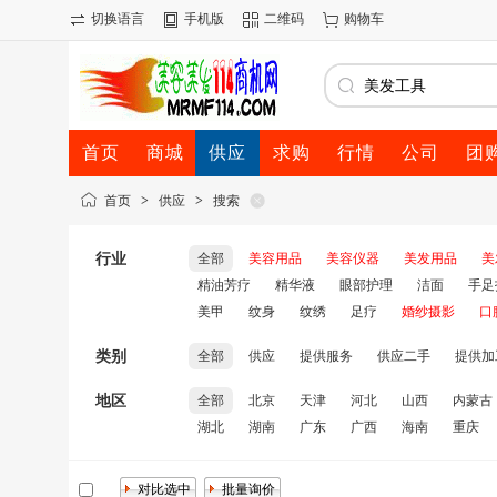
切换语言
手机版
二维码
购物车
首页
商城
供应
求购
行情
公司
团
首页
>
供应
>
搜索
行业
全部
美容用品
美容仪器
美发用品
美
精油芳疗
精华液
眼部护理
洁面
手足
美甲
纹身
纹绣
足疗
婚纱摄影
口
类别
全部
供应
提供服务
供应二手
提供加
地区
全部
北京
天津
河北
山西
内蒙古
湖北
湖南
广东
广西
海南
重庆