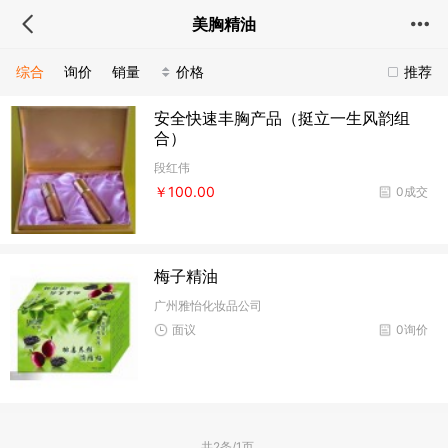
美胸精油
综合
询价
销量
价格
推荐
安全快速丰胸产品（挺立一生风韵组
合）
段红伟
￥100.00
0成交
梅子精油
广州雅怡化妆品公司
面议
0询价
共2条/1页